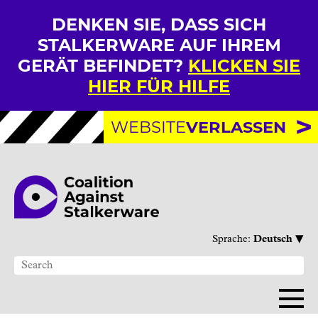
DENKEN SIE, DASS SICH
STALKERWARE AUF IHREM
GERÄT BEFINDET?
KLICKEN SIE
HIER FÜR HILFE
WEBSITE
VERLASSEN
▾
Sprache:
Deutsch