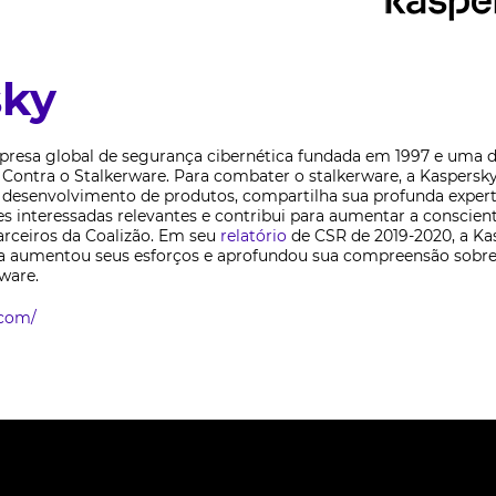
sky
esa global de segurança cibernética fundada em 1997 e uma d
Contra o Stalkerware. Para combater o stalkerware, a Kaspersky
e desenvolvimento de produtos, compartilha sua profunda exper
s interessadas relevantes e contribui para aumentar a conscien
arceiros da Coalizão. Em seu
relatório
de CSR de 2019-2020, a Ka
a aumentou seus esforços e aprofundou sua compreensão sobr
ware.
.com/