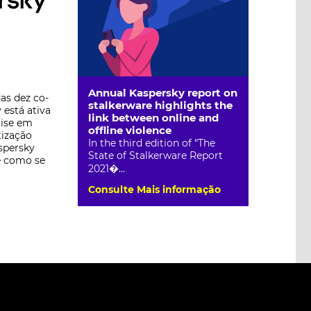
Annual Kaspersky report on
as dez co-
stalkerware highlights the
 está ativa
link between online and
tise em
offline violence
tização
In the third edition of “The
spersky
State of Stalkerware Report
e como se
2021�...
Consulte Mais informação