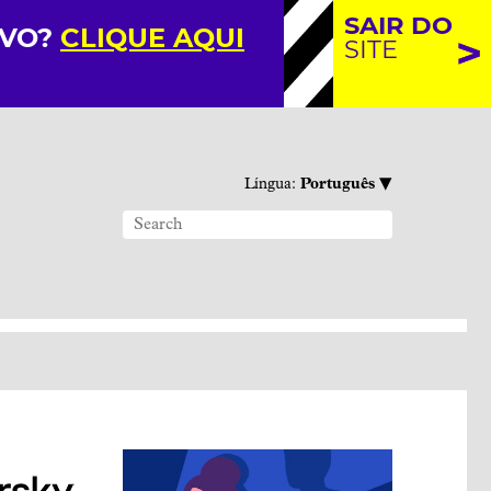
SAIR DO
IVO?
CLIQUE AQUI
SITE
▾
Língua:
Português